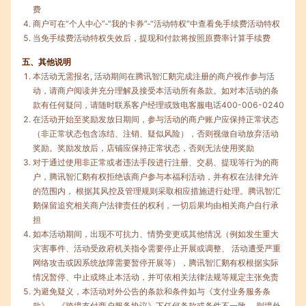
费
商户可在“个人中心”-“我的卡券”-“活动特权”中查看免手续费活动特权
当免手续费活动特权失效后，提现和付款将按照原费率计算手续费
五、其他说明
本活动无需报名, 活动期间在腾讯智汇鹅完成注册的商户视作参与活
动，请商户阅读并充分理解及接受本活动所有条款。如对本活动的条
款有任何疑问，请随时联系客户经理或致电客服电话400-006-0240
在活动开始至奖励发放日期间，参与活动的商户账户应保持正常状态
（非正常状态包含冻结、注销、疑似风险），否则视做自动放弃活动
奖励。奖励发放后，店铺应保持正常状态，否则无法使用奖励
对于通过使用非正常或者违法手段进行注册、交易、提现等行为的商
户，腾讯智汇鹅有权拒绝该商户参与本福利活动，并有权在法律允许
的范围内， 根据其风控及管理规则采取相应措施进行处理。腾讯智汇
鹅保留追究相关商户法律责任的权利，一切后果均由相关商户自行承
担
如本活动期间，出现不可抗力、情势变更或其他情况（例如发生重大
灾害事件、活动受政府机关指令需要停止开展或调整、 活动遭受严重
网络攻击或因系统故障需要暂停开展等），腾讯智汇鹅有权根据实际
情况暂停、中止或终止本活动，并可依相关法律法规等规定主张免责
为避免疑义，本活动对外公告的条款和条件如与《支付业务服务条
款》、《跨境支付商户服务协议》下任何条款或条件不一致， 则境外