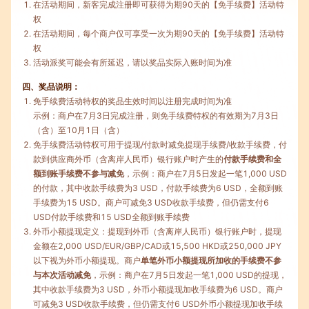
在活动期间，新客完成注册即可获得为期90天的【免手续费】活动特
权
在活动期间，每个商户仅可享受一次为期90天的【免手续费】活动特
权
活动派奖可能会有所延迟，请以奖品实际入账时间为准
四、奖品说明：
免手续费活动特权的奖品生效时间以注册完成时间为准
示例：商户在7月3日完成注册，则免手续费特权的有效期为7月3日
（含）至10月1日（含）
免手续费活动特权可用于提现/付款时减免提现手续费/收款手续费，付
款到供应商外币（含离岸人民币）银行账户时产生的
付款手续费和全
额到账手续费不参与减免
，示例：商户在7月5日发起一笔1,000 USD
的付款，其中收款手续费为3 USD，付款手续费为6 USD，全额到账
手续费为15 USD。商户可减免3 USD收款手续费，但仍需支付6
USD付款手续费和15 USD全额到账手续费
外币小额提现定义：提现到外币（含离岸人民币）银行账户时，提现
金额在2,000 USD/EUR/GBP/CAD或15,500 HKD或250,000 JPY
以下视为外币小额提现。商户
单笔外币小额提现所加收的手续费不参
与本次活动减免
，示例：商户在7月5日发起一笔1,000 USD的提现，
其中收款手续费为3 USD，外币小额提现加收手续费为6 USD。商户
可减免3 USD收款手续费，但仍需支付6 USD外币小额提现加收手续