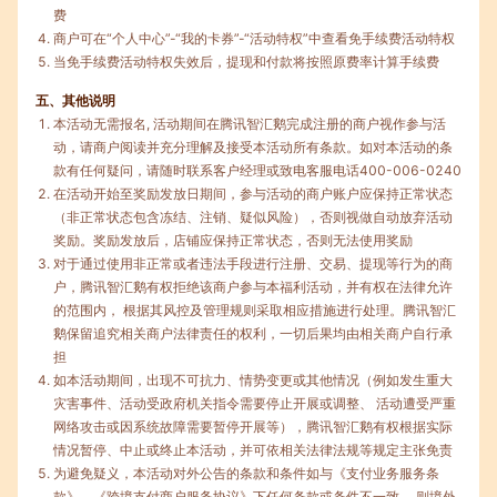
费
商户可在“个人中心”-“我的卡券”-“活动特权”中查看免手续费活动特权
当免手续费活动特权失效后，提现和付款将按照原费率计算手续费
五、其他说明
本活动无需报名, 活动期间在腾讯智汇鹅完成注册的商户视作参与活
动，请商户阅读并充分理解及接受本活动所有条款。如对本活动的条
款有任何疑问，请随时联系客户经理或致电客服电话400-006-0240
在活动开始至奖励发放日期间，参与活动的商户账户应保持正常状态
（非正常状态包含冻结、注销、疑似风险），否则视做自动放弃活动
奖励。奖励发放后，店铺应保持正常状态，否则无法使用奖励
对于通过使用非正常或者违法手段进行注册、交易、提现等行为的商
户，腾讯智汇鹅有权拒绝该商户参与本福利活动，并有权在法律允许
的范围内， 根据其风控及管理规则采取相应措施进行处理。腾讯智汇
鹅保留追究相关商户法律责任的权利，一切后果均由相关商户自行承
担
如本活动期间，出现不可抗力、情势变更或其他情况（例如发生重大
灾害事件、活动受政府机关指令需要停止开展或调整、 活动遭受严重
网络攻击或因系统故障需要暂停开展等），腾讯智汇鹅有权根据实际
情况暂停、中止或终止本活动，并可依相关法律法规等规定主张免责
为避免疑义，本活动对外公告的条款和条件如与《支付业务服务条
款》、《跨境支付商户服务协议》下任何条款或条件不一致， 则境外