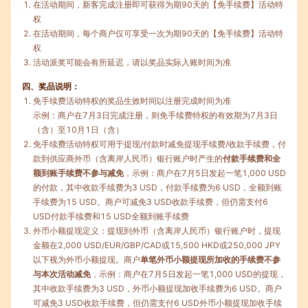
在活动期间，新客完成注册即可获得为期90天的【免手续费】活动特
权
在活动期间，每个商户仅可享受一次为期90天的【免手续费】活动特
权
活动派奖可能会有所延迟，请以奖品实际入账时间为准
四、奖品说明：
免手续费活动特权的奖品生效时间以注册完成时间为准
示例：商户在7月3日完成注册，则免手续费特权的有效期为7月3日
（含）至10月1日（含）
免手续费活动特权可用于提现/付款时减免提现手续费/收款手续费，付
款到供应商外币（含离岸人民币）银行账户时产生的
付款手续费和全
额到账手续费不参与减免
，示例：商户在7月5日发起一笔1,000 USD
的付款，其中收款手续费为3 USD，付款手续费为6 USD，全额到账
手续费为15 USD。商户可减免3 USD收款手续费，但仍需支付6
USD付款手续费和15 USD全额到账手续费
外币小额提现定义：提现到外币（含离岸人民币）银行账户时，提现
金额在2,000 USD/EUR/GBP/CAD或15,500 HKD或250,000 JPY
以下视为外币小额提现。商户
单笔外币小额提现所加收的手续费不参
与本次活动减免
，示例：商户在7月5日发起一笔1,000 USD的提现，
其中收款手续费为3 USD，外币小额提现加收手续费为6 USD。商户
可减免3 USD收款手续费，但仍需支付6 USD外币小额提现加收手续